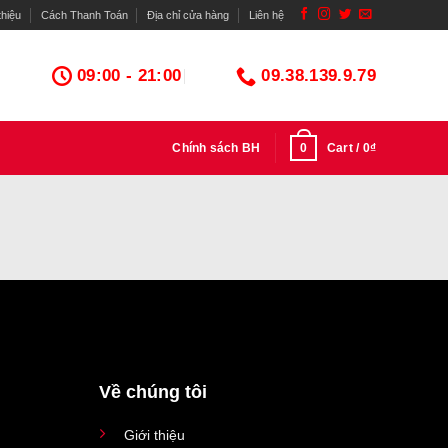
thiệu
Cách Thanh Toán
Địa chỉ cửa hàng
Liên hệ
09:00 - 21:00
09.38.139.9.79
0
Chính sách BH
Cart /
0
₫
Về chúng tôi
Giới thiệu