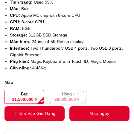
Tình trạng:
Used 99%
Màu:
Bule
CPU:
Apple M1 chip with 8‑core CPU
GPU:
8‑core GPU
RAM:
8GB
Storage:
512GB SSD Storage
Màn hình:
24-inch 4.5K Retina display
Interface:
Two Thunderbolt/ USB 4 ports, Two USB 3 ports,
Gigabit Ethernet
Phụ kiện:
Magic Keyboard with Touch ID, Magic Mouse
Cân nặng:
4.48Kg
Màu
Bạc
Hồng
31.500.000
₫
28.500.000
₫
Thêm Vào Giỏ Hàng
Mua ngay