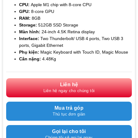
CPU:
Apple M1 chip with 8‑core CPU
GPU:
8‑core GPU
RAM:
8GB
Storage:
512GB SSD Storage
Màn hình:
24-inch 4.5K Retina display
Interface:
Two Thunderbolt/ USB 4 ports, Two USB 3
ports, Gigabit Ethernet
Phụ kiện:
Magic Keyboard with Touch ID, Magic Mouse
Cân nặng:
4.48Kg
Liên hệ
Liên hệ ngay cho chúng tôi
Mua trả góp
Thủ tục đơn giản
Gọi lại cho tôi
Chúng tôi sẽ gọi lại ngay