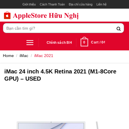
Skip
Giới thiệu
Cách Thanh Toán
Địa chỉ cửa hàng
Liên hệ
to
content
Search
for:
0
Cart /
0
₫
Chính sách BH
Home
/
iMac
/
iMac 2021
iMac 24 inch 4.5K Retina 2021 (M1-8Core
GPU) – USED