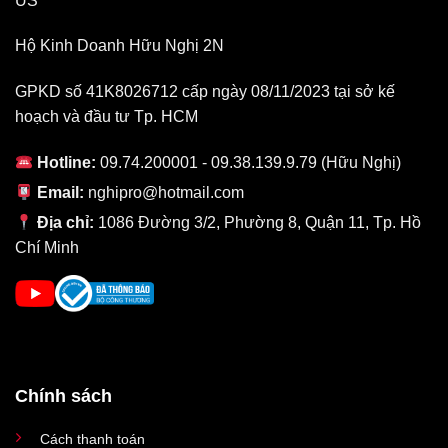
US
Khả năng hiển thị và âm thanh
Hộ Kinh Doanh Hữu Nghị 2N
Apple đã tăng độ phân giải để phù hợp với kích thước của màn
hình mới. T
ừ 21,5 inch sang 24 inch và tăng từ 4K lên 4,5K để
GPKD số 41K8026712 cấp ngày 08/11/2023 tại sở kế
duy trì độ phân giải Retina. Bây giờ độ phân giải trên iMac 24
hoạch và đầu tư Tp. HCM
inch 512GB sẽ là 4480 x 2520 pixel với 218 ppi.
Hotline:
09.74.200001 - 09.38.139.9.79 (Hữu Nghị)
Mặt khác n
ó có vẫn có độ sáng 500 nits cùng dải màu DCI P3
và công nghệ True Tone. Tất cả những điều đó sẽ cho bạn
Email:
nghipro@hotmail.com
những trải nghiệm màu sắc chân thực, tuyệt vời nhất như
Địa chỉ:
1086 Đường 3/2, Phường 8, Quận 11, Tp. Hồ
những gì Apple đã làm trước đây.
Chí Minh
Chính sách
Cách thanh toán