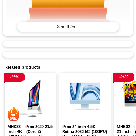
Xem thêm
Related products
-25%
-24%
iMac 24 inch 4.5K
MNE02 – i
MHK33 – iMac 2020 21.5
Retina 2023 M3-(10GPU)
21 inch – 
inch 4K – (Core i5