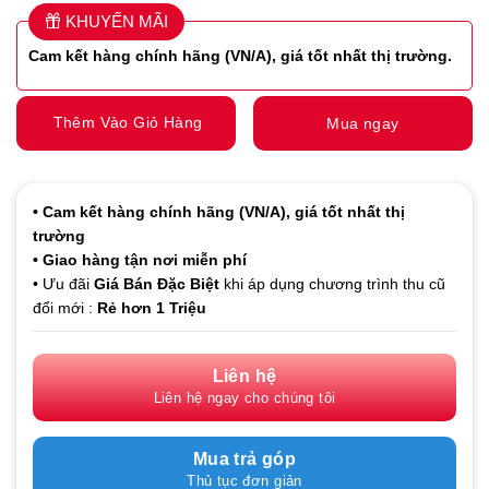
KHUYẾN MÃI
Cam kết hàng
chính hãng (VN/A), giá tốt nhất thị trường.
Thêm Vào Giỏ Hàng
Mua ngay
• Cam kết hàng
chính hãng (VN/A), giá tốt nhất thị
trường
• Giao hàng tận nơi miễn phí
• Ưu đãi
Giá Bán Đặc Biệt
khi áp dụng chương trình thu cũ
đổi mới :
Rẻ hơn 1 Triệu
Liên hệ
Liên hệ ngay cho chúng tôi
Mua trả góp
Thủ tục đơn giản