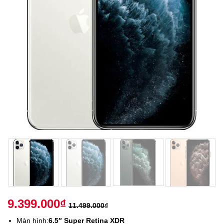
9.399.000
₫
11.499.000
₫
Màn hình:
6.5″ Super Retina XDR