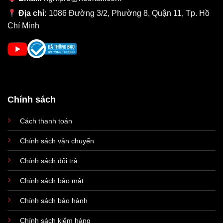
trở nên hoàn hảo hơn.
Địa chỉ:
1086 Đường 3/2, Phường 8, Quận 11, Tp. Hồ
Cấu hình đáp ứng tốt trong vài năm nữa
Chí Minh
Cấu hình iPhone 11 Pro Max 64GB cũ hoàn toàn vượt trội so với
các đối thủ khác khi được tích hợp con chip xử lý hàng đầu
Apple A13 Bionic. Đây là con chip được sản xuất trên tiến trình
7nm, cho tốc độ CPU và GPU đều nhanh hơn 20% so với chip
Apple A12. Đi kèm với đó là bộ nhớ lưu trữ lớn với RAM 4GB và
ROM 64GB.
Chính sách
Cách thanh toán
Chính sách vận chuyển
Chính sách đổi trả
Chính sách bảo mật
Chính sách bảo hành
Chính sách kiểm hàng