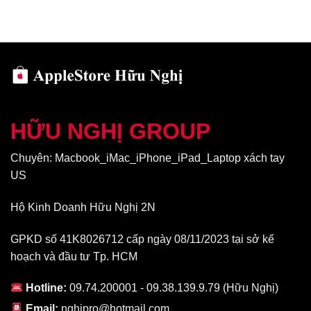
nhất hiện nay. Khả năng hiển thị xuất sắc khi Apple không
ngừng nâng cấp, bổ sung hàng loạt công nghệ mới.
HỮU NGHỊ GROUP
Chuyên: Macbook_iMac_iPhone_iPad_Laptop xách tay
US
Hộ Kinh Doanh Hữu Nghị 2N
GPKD số 41K8026712 cấp ngày 08/11/2023 tại sở kế
Các trải nghiệm khi xem phim, giải trí, lướt web, thậm chí là chơi
hoạch và đầu tư Tp. HCM
game…đều sẽ làm thỏa mãn người dùng. Các công nghệ độc
quyền True Tone, khả năng phát nội dung Dolby Vision, khả
Hotline:
09.74.200001 - 09.38.139.9.79 (Hữu Nghị)
năng hiển thị ngoài trời đạt độ sáng lên đến 800 nits…đều góp
phần tạo nên chất lượng màn hình iPhone 11 Pro Max 64GB cũ
Email:
nghipro@hotmail.com