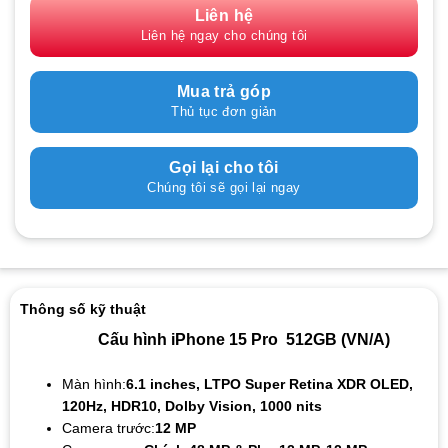
Liên hệ
Liên hệ ngay cho chúng tôi
Mua trả góp
Thủ tục đơn giản
Gọi lại cho tôi
Chúng tôi sẽ gọi lại ngay
Thông số kỹ thuật
Cấu hình iPhone 15 Pro 512GB (VN/A)
Màn hình:
6.1 inches, LTPO Super Retina XDR OLED,
120Hz, HDR10, Dolby Vision, 1000 nits
Camera trước:
12 MP