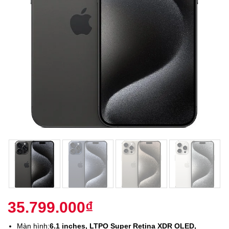
35.799.000
₫
Màn hình:
6.1 inches, LTPO Super Retina XDR OLED,