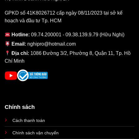
GPKD số 41K8026712 cấp ngày 08/11/2023 tại sở kế
hoạch và đầu tư Tp. HCM
Hotline:
09.74.200001 - 09.38.139.9.79 (Hữu Nghị)
Email:
nghipro@hotmail.com
Địa chỉ:
1086 Đường 3/2, Phường 8, Quận 11, Tp. Hồ
Chí Minh
iPhone 15 Pro có nhiều nâng cấp
vượt trội với iPhone 14 Pro
Ngoài ra, các thông số cơ bản chính của cả hai thiết bị cũng có
một số điều chỉnh. Bạn có thể tham khảo qua bảng thông số kỹ
thuật dưới đây để biết thêm chi tiết:
Chính sách
Thông
số kỹ
iPhone 15 Pro
iPhone 14 Pro
Cách thanh toán
thuật
Chính sách vận chuyển
Kích