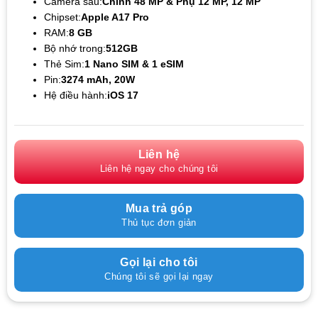
Camera sau:
Chính 48 MP & Phụ 12 MP, 12 MP
Chipset:
Apple A17 Pro
RAM:
8 GB
Bộ nhớ trong:
512GB
Thẻ Sim:
1 Nano SIM & 1 eSIM
Pin:
3274 mAh, 20W
Hệ điều hành:
iOS 17
Liên hệ
Liên hệ ngay cho chúng tôi
Mua trả góp
Thủ tục đơn giản
Gọi lại cho tôi
Chúng tôi sẽ gọi lại ngay