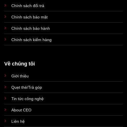
146.6 x 70.6 x 8.25 mm
147.5 x 71.5 x 7.9 mm
thước
Chính sách đổi trả
Trọng
187g
206 g
Chính sách bảo mật
lượng
Mặt lưng kính, khung viền
Mặt lưng kính, khung thép
Chính sách bảo hành
Vật liệu
titan
không gỉ
Chính sách kiểm hàng
Titan đen, Titan trắng,
Màu
Đen, Vàng Gold, Bạc, Tím
Titan Xanh và Titan Tự
sắc
Đậm
nhiên
Super Retina XDR OLED
Super Retina XDR OLED
Về chúng tôi
Màn
6.1 inch
6.1 inch
hình
2556 x 1179 pixel
2556 x 1179 pixel
Giới thiệu
Tốc độ
Quẹt thẻ/Trả góp
làm
120Hz
120Hz
mới
Tin tức công nghệ
Apple A17 Pro
Apple A16 Bionic
Bộ vi
About CEO
xử lý
3nm
4nm
Liên hệ
RAM
8GB
6GB