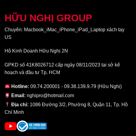
Việc tận dụng thiết kế tai thỏ kết hợp với các viền bezel siêu
mỏng mang đến không gian hiển thị lớn hơn. Điều này đáp ứng
HỮU NGHỊ GROUP
tốt nhu cầu xem phim, lướt web, chơi game một cách mượt mà.
Cấu hình chuẩn flagship
Chuyên: Macbook_iMac_iPhone_iPad_Laptop xách tay
Tương tự như đàn anh của mình, cấu hình iPhone Xr 128GB giá
US
rẻ cũng được trang bị chip xử lý Apple A12 Bionic mạnh mẽ. Đi
kèm với đó là bộ nhớ lưu trữ RAM 3GB và ROM 128GB, không
Hộ Kinh Doanh Hữu Nghị 2N
chỉ mang đến không gian lưu trữ lớn mà còn giúp xử lý các đa
nhiệm mượt mà hơn.
GPKD số 41K8026712 cấp ngày 08/11/2023 tại sở kế
hoạch và đầu tư Tp. HCM
Hotline:
09.74.200001 - 09.38.139.9.79 (Hữu Nghị)
Email:
nghipro@hotmail.com
Địa chỉ:
1086 Đường 3/2, Phường 8, Quận 11, Tp. Hồ
Chí Minh