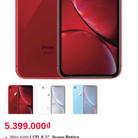
5.399.000
₫
Màn hình:
LCD, 6.1″, Super Retina