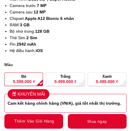
Camera trước:
7 MP
Camera sau:
12 MP
Chipset:
Apple A12 Bionic 6 nhân
RAM:
3 GB
Bộ nhớ trong:
128 GB
Thẻ Sim:
2 Sim
Pin:
2942 mAh
Hệ điều hành:
iOS
Màu
Đỏ
Trắng
Xanh
5.399.000
₫
5.499.000
₫
5.499.000
₫
KHUYẾN MÃI
Cam kết hàng
chính hãng (VN/A), giá tốt nhất thị trường.
Thêm Vào Giỏ Hàng
Mua ngay