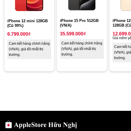
Sở hữu màn hình chất lượng
Nêu như bộ đôi iPhone Xs và iPhone Xs Max được sử dụng tấm
iPhone 12
iPhone 15 Pro 512GB
iPhone 12 mini 128GB
nền OLED thì màn hình iPhone Xr 128GB cũ chỉ được trang bị
128GB (C
(VN/A)
(Cũ 99%)
tấm nền LCD với kích thước 6.1 inch. Tuy nhiên, chất lượng
12.699.
35.599.000
₫
6.799.000
₫
hiển thị trên điện thoại vẫn được đánh giá với màu sắc rực rỡ,
Giá niêm yế
độ chi tiết ổn định, hình ảnh chân thật….
Cam kết hàng chính hãng
Cam kết hàng chính hãng
Cam kết h
(VN/A), giá tốt nhất thị
(VN/A), giá tốt nhất thị
(VN/A), giá
trường.
trường.
trường.