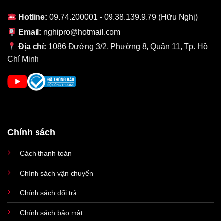
tiến trình 7nm cùng với nền tảng hệ điều hành iOS đã mang lại
Hotline:
09.74.200001 - 09.38.139.9.79 (Hữu Nghị)
hiệu năng cực khủng cho iPhone Xs Max quốc tế cũ. Khả năng
xử lí sẽ khiến bạn phải bất ngờ khi tốc độ mở/đóng ứng dụng sẽ
Email:
nghipro@hotmail.com
nhanh hơn cũng như tài nguyên dữ liệu mất chỉ vài giây để xuất
Địa chỉ:
1086 Đường 3/2, Phường 8, Quận 11, Tp. Hồ
hiện đầy đủ khi truy xuất. iPhone Xs và iPhone Xs Max được
Chí Minh
đánh là 2 sản phẩm nhanh nhất trên thị trường tính đến thời
điểm hiện tại.
Chính sách
Cách thanh toán
Chính sách vận chuyển
Chính sách đổi trả
Chính sách bảo mật