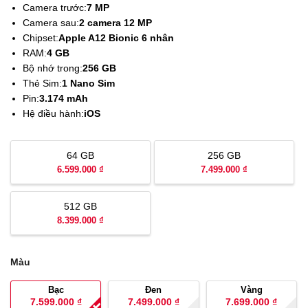
Camera trước:
7 MP
Camera sau:
2 camera 12 MP
Chipset:
Apple A12 Bionic 6 nhân
RAM:
4 GB
Bộ nhớ trong:
256 GB
Thẻ Sim:
1 Nano Sim
Pin:
3.174 mAh
Hệ điều hành:
iOS
64 GB
256 GB
6.599.000 ₫
7.499.000 ₫
512 GB
8.399.000 ₫
Màu
Bạc
Đen
Vàng
7.599.000
₫
7.499.000
₫
7.699.000
₫