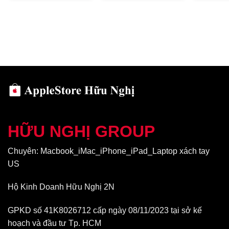
sắc nét. Cùng với đó độ nhạy của màn hình là không có gì phải
bàn nữa, nhờ tần suất lấy mẫu cảm ứng lên đến 120 GHz.
HỮU NGHỊ GROUP
Chuyên: Macbook_iMac_iPhone_iPad_Laptop xách tay
US
Độ nhạy khi thao tác trên iPhone Xs Max 256GB cũ là cực kì ấn
Hộ Kinh Doanh Hữu Nghị 2N
tượng
Hiệu năng cực khủng trên iPhone Xs Max 256GB cũ
GPKD số 41K8026712 cấp ngày 08/11/2023 tại sở kế
hoạch và đầu tư Tp. HCM
Được trang bị con chíp mới nhất hiện này Apple A12 Bionic theo