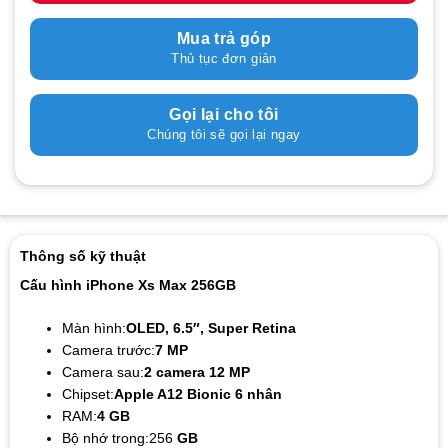
Mua trả góp
Thủ tục đơn giản
Gọi lại cho tôi
Chúng tôi sẽ gọi lại ngay
Thông số kỹ thuật
Cấu hình iPhone Xs Max 256GB
Màn hình:
OLED, 6.5″, Super Retina
Camera trước:
7 MP
Camera sau:
2 camera 12 MP
Chipset:
Apple A12 Bionic 6 nhân
RAM:
4 GB
Bộ nhớ trong:256
GB