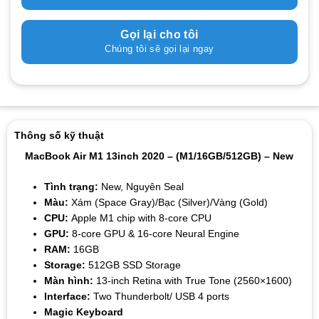
Gọi lại cho tôi
Chúng tôi sẽ gọi lại ngay
Thông số kỹ thuật
MacBook Air M1 13inch 2020 – (M1/16GB/512GB) – New
Tình trạng:
New, Nguyên Seal
Màu:
Xám (Space Gray)/Bạc (Silver)/Vàng (Gold)
CPU:
Apple M1 chip with 8-core CPU
GPU:
8-
core GPU &
16-core Neural Engine
RAM:
16GB
Storage:
512GB SSD Storage
Màn hình:
13-inch Retina with True Tone (2560×1600)
Interface:
Two Thunderbolt/ USB 4 ports
Magic Keyboard