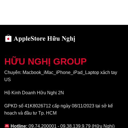
hình như chỉnh sửa video chất lượng chuyên nghiệp và chơi
game.
Nhưng CPU 8 lõi trên M1 không chỉ nhanh hơn 3,5 lần so với
thế hệ
trước đó
– nó cân bằng giữa lõi hiệu suất cao với lõi hiệu
quả mà vẫn có thể giải quyết công việc hàng ngày trong khi chỉ
sử dụng một phần mười năng lượng.
GPU
HỮU NGHỊ GROUP
Chuyên: Macbook_iMac_iPhone_iPad_Laptop xách tay
US
Hộ Kinh Doanh Hữu Nghị 2N
GPKD số 41K8026712 cấp ngày 08/11/2023 tại sở kế
hoạch và đầu tư Tp. HCM
Hotline:
09.74.200001 - 09.38.139.9.79 (Hữu Nghị)