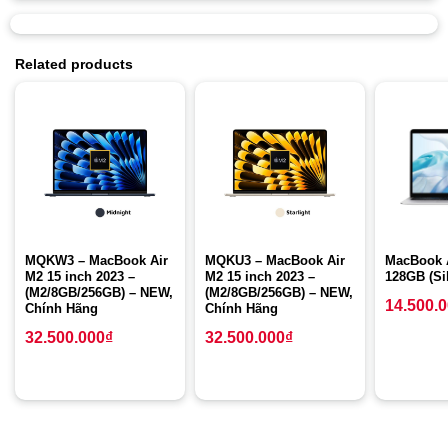
năng lượng hàng đầu trong ngành,
Apple
M1
không chỉ là một
cuộc cách mạng cho Mac – đó còn là đòn đánh trực tiếp vào
Related products
Intel.
CPU
MQKW3 – MacBook Air
MQKU3 – MacBook Air
MacBook A
M2 15 inch 2023 –
M2 15 inch 2023 –
128GB (Si
(M2/8GB/256GB) – NEW,
(M2/8GB/256GB) – NEW,
14.500.
Chính Hãng
Chính Hãng
32.500.000
₫
32.500.000
₫
M1 có CPU nhanh nhất mà Apple từng chế tạo. Với tốc độ xử lý
như vậy,
MacBook Air
có thể đảm nhận các tác vụ đòi hỏi cấu