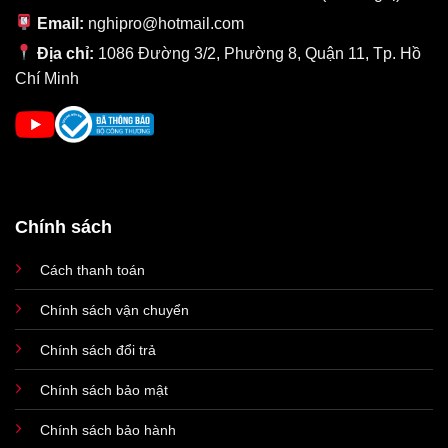
Email:
nghipro@hotmail.com
MacBook Air M1 16GB được trang bị
GPU 8 lõi thế hệ mới và
Địa chỉ:
1086 Đường 3/2, Phường 8, Quận 11, Tp. Hồ
cho hiệu suất đồ họa nhanh hơn tới 5 lần so với thế hệ trước.
Chí Minh
Hiệu suất đồ họa đáng kinh ngạc trên
MacBook Air M1 16GB
giờ đây không chỉ dừng lại một chiếc Ultrabook mỏng nhẹ làm
văn phòng mà bạn đã có thể đảm nhận nhiều dự án đồ họa
chuyên nghiệp hơn bao giờ hết.
Lần đầu tiên, bạn có thể tự tin
chỉnh sửa ảnh, render cũng như export cùng lúc nhiều video 4K
trên một chiếc
MacBook Air
mỏng nhẹ như vậy.
Chính sách
Thời lượng Pin hơn cho 1 ngày dài
Cách thanh toán
Chính sách vận chuyển
Chính sách đổi trả
Chính sách bảo mật
Chính sách bảo hành