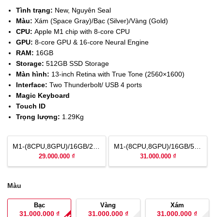
Tình trạng:
New, Nguyên Seal
Màu:
Xám (Space Gray)/Bạc (Silver)/Vàng (Gold)
CPU:
Apple M1 chip with 8-core CPU
GPU:
8-
core GPU &
16-core Neural Engine
RAM:
16GB
Storage:
512GB SSD Storage
Màn hình:
13-inch Retina with True Tone (2560×1600)
Interface:
Two Thunderbolt/ USB 4 ports
Magic Keyboard
Touch ID
Trọng lượng:
1.29Kg
M1-(8CPU,8GPU)/16GB/256GB Mới, Nguyên Seal
M1-(8CPU,8GPU)/16GB/512GB Mới, Nguyên Seal
29.000.000 ₫
31.000.000 ₫
Màu
Bạc
Vàng
Xám
31.000.000
₫
31.000.000
₫
31.000.000
₫