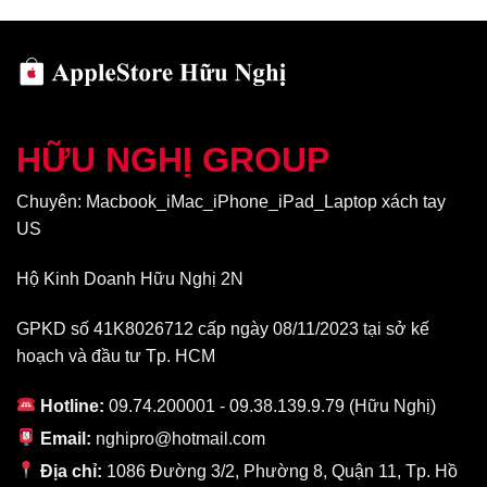
CPU trên MacBook Air M2 16GB RAM
HỮU NGHỊ GROUP
Chuyên: Macbook_iMac_iPhone_iPad_Laptop xách tay
US
Hộ Kinh Doanh Hữu Nghị 2N
GPKD số 41K8026712 cấp ngày 08/11/2023 tại sở kế
hoạch và đầu tư Tp. HCM
Hiệu suất CPU trên MacBook Air 2022 16GB được nâng cấp đáng
kể
Hotline:
09.74.200001 - 09.38.139.9.79 (Hữu Nghị)
Email:
nghipro@hotmail.com
Đầu tiên hãy nói về CPU, Apple tuyên bố rằng họ đang tập trung
vào hiệu năng hơn là theo đuổi tuổi thọ pin.
Vì vậy, Apple M2
Địa chỉ:
1086 Đường 3/2, Phường 8, Quận 11, Tp. Hồ