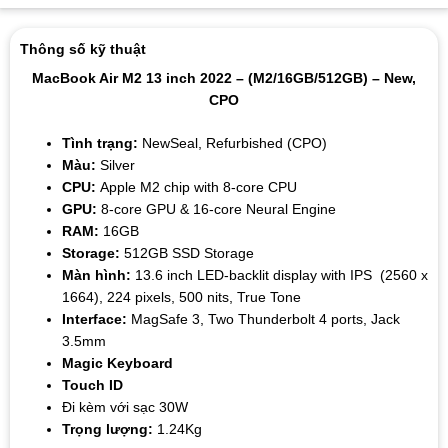
Thông số kỹ thuật
MacBook Air M2 13 inch 2022 – (M2/16GB/512GB) – New,
CPO
Tình trạng:
NewSeal, Refurbished (CPO)
Màu:
Silver
CPU:
Apple M2 chip with 8-core CPU
GPU:
8-
core GPU &
16-core Neural Engine
RAM:
16GB
Storage:
512GB SSD Storage
Màn hình:
13.6 inch LED-backlit display with IPS (2560 x
1664), 224 pixels, 500 nits, True Tone
Interface:
MagSafe 3, Two Thunderbolt 4 ports, Jack
3.5mm
Magic Keyboard
Touch ID
Đi kèm với sạc 30W
Trọng lượng:
1.24Kg