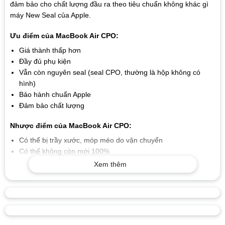
đảm bảo cho chất lượng đầu ra theo tiêu chuẩn không khác gì
máy New Seal của Apple.
Ưu điểm của MacBook Air CPO:
Giá thành thấp hơn
Đầy đủ phụ kiện
Vẫn còn nguyên seal (seal CPO, thường là hộp không có
hình)
Bảo hành chuẩn Apple
Đảm bảo chất lượng
Nhược điểm của MacBook Air CPO:
Có thể bị trầy xước, móp méo do vận chuyển
Có thể không còn mới 100%
Xem thêm
Vậy tại sao bạn nên cân nhắc thử
MacBook Air M2 CPO
Giá thành, với CPO thường sẽ rẻ hơn những máy không
CPO khá nhiều từ 2-3 triệu.
Tất cả tính năng mới đều sử dụng bình thường trên MacBook
CPO, bạn sẽ không bị hạn chế bất cứ phần mềm, tính năng