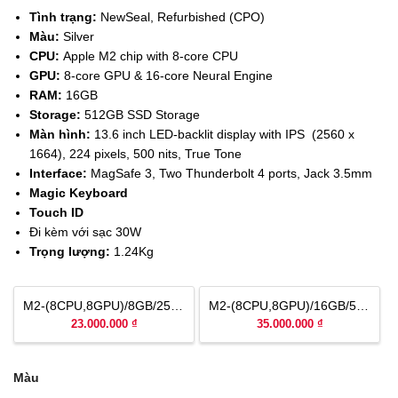
Tình trạng:
NewSeal, Refurbished (CPO)
Màu:
Silver
CPU:
Apple M2 chip with 8-core CPU
GPU:
8-
core GPU &
16-core Neural Engine
RAM:
16GB
Storage:
512GB SSD Storage
Màn hình:
13.6 inch LED-backlit display with IPS (2560 x
1664), 224 pixels, 500 nits, True Tone
Interface:
MagSafe 3, Two Thunderbolt 4 ports, Jack 3.5mm
Magic Keyboard
Touch ID
Đi kèm với sạc 30W
Trọng lượng:
1.24Kg
M2-(8CPU,8GPU)/8GB/256GB Newseal, Refurbisehd (CPO)
M2-(8CPU,8GPU)/16GB/512GB New, CPO
23.000.000 ₫
35.000.000 ₫
Màu