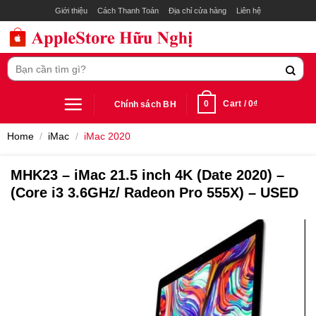
Skip
Giới thiệu
Cách Thanh Toán
Địa chỉ cửa hàng
Liên hệ
to
content
Search
for:
0
Cart /
0
₫
Chính sách BH
Home
/
iMac
/
iMac 2020
MHK23 – iMac 21.5 inch 4K (Date 2020) –
(Core i3 3.6GHz/ Radeon Pro 555X) – USED