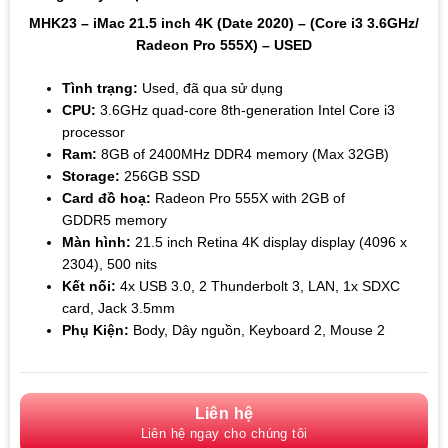
MHK23 – iMac 21.5 inch 4K (Date 2020) – (Core i3 3.6GHz/
Radeon Pro 555X) – USED
Tình trạng:
Used, đã qua sử dụng
CPU:
3.6GHz quad-core 8th-generation Intel Core i3
processor
Ram:
8GB of 2400MHz DDR4 memory (Max 32GB)
Storage:
256GB SSD
Card đồ hoạ:
Radeon Pro 555X with 2GB of
GDDR5 memory
Màn hình:
21.5 inch Retina 4K display display (4096 x
2304), 500 nits
Kết nối:
4x USB 3.0, 2 Thunderbolt 3, LAN, 1x SDXC
card, Jack 3.5mm
Phụ Kiện:
Body, Dây nguồn, Keyboard 2, Mouse 2
Liên hệ
Liên hệ ngay cho chúng tôi