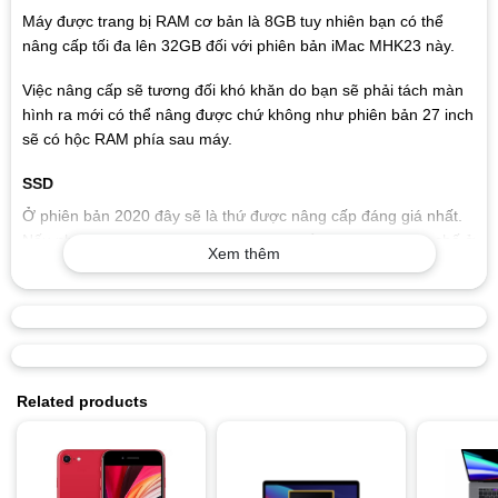
Máy được trang bị RAM cơ bản là 8GB tuy nhiên bạn có thể
nâng cấp tối đa lên 32GB đối với phiên bản iMac MHK23 này.
Việc nâng cấp sẽ tương đối khó khăn do bạn sẽ phải tách màn
hình ra mới có thể nâng được chứ không như phiên bản 27 inch
sẽ có hộc RAM phía sau máy.
SSD
Ở phiên bản 2020 đây sẽ là thứ được nâng cấp đáng giá nhất.
Nếu như trước đây sức mạnh của iMac hầu như sẽ bị hạn chế ở
Xem thêm
ổ HDD hoặc Fusion Drive nên tốc độ sẽ không được tốt nhất.
Giờ đây khi iMac MHK23 sẽ được trang bị SSD thuần 256GB sẽ
cho tốc độ nhanh nhất tối ưu được cấu hình và sẽ cho bạn
những trải nghiệm tốt nhất.
Related products
Tuy nhiên SSD của
iMac
MHK23 sẽ được hàn
trên mainboard và bạn sẽ không nâng cấp
được như phiên bản 2019 sau khi xuất xưởng.