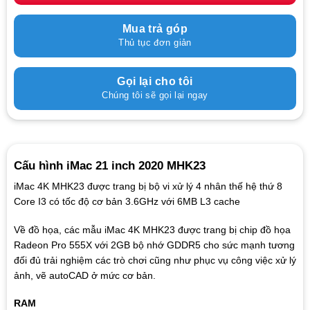
Mua trả góp
Thủ tục đơn giản
Gọi lại cho tôi
Chúng tôi sẽ gọi lại ngay
Cấu hình iMac 21 inch 2020 MHK23
iMac 4K MHK23 được trang bị bộ vi xử lý 4 nhân thế hệ thứ 8
Core I3 có tốc độ cơ bản 3.6GHz với 6MB L3 cache
Về đồ họa, các mẫu iMac 4K MHK23 được trang bị chip đồ họa
Radeon Pro 555X với 2GB bộ nhớ GDDR5 cho sức mạnh tương
đối đủ trải nghiệm các trò chơi cũng như phục vụ công việc xử lý
ảnh, vẽ autoCAD ở mức cơ bản.
RAM