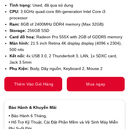
Tình trạng:
Used, đã qua sử dụng
CPU:
3.6GHz quad-core 8th-generation Intel Core i3
processor
Ram:
8GB of 2400MHz DDR4 memory (Max 32GB)
Storage:
256GB SSD
Card đồ hoạ:
Radeon Pro 555X with 2GB of GDDR5 memory
Màn hình:
21.5 inch Retina 4K display display (4096 x 2304),
500 nits
Kết nối:
4x USB 3.0, 2 Thunderbolt 3, LAN, 1x SDXC card,
Jack 3.5mm
Phụ Kiện:
Body, Dây nguồn, Keyboard 2, Mouse 2
Thêm Vào Giỏ Hàng
Mua ngay
Bảo Hành & Khuyến Mãi
• Bảo Hành 6 Tháng,
• Hổ Trợ Kỹ Thuật, Cài Đặt Phần Mềm và Vệ Sinh Máy Miễn
Phí Suốt Đời.