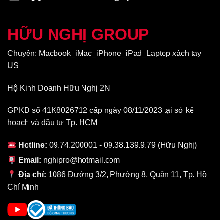
Vẫn giữ nguyên một thiết kế đã tạo nên tên tuổi cho dòng iMac
từ những ngày đầu với tất cả trong 1 (All-in-1). Bạn sẽ có màn
hình tuyệt đẹp, một CPU nằm phía sau và tất cả cần chỉ là một
HỮU NGHỊ GROUP
sợi dây nguồn.
Chuyên: Macbook_iMac_iPhone_iPad_Laptop xách tay
Màn Hình
US
Hộ Kinh Doanh Hữu Nghị 2N
GPKD số 41K8026712 cấp ngày 08/11/2023 tại sở kế
hoạch và đầu tư Tp. HCM
Hotline:
09.74.200001 - 09.38.139.9.79 (Hữu Nghị)
Email:
nghipro@hotmail.com
Địa chỉ:
1086 Đường 3/2, Phường 8, Quận 11, Tp. Hồ
Chí Minh