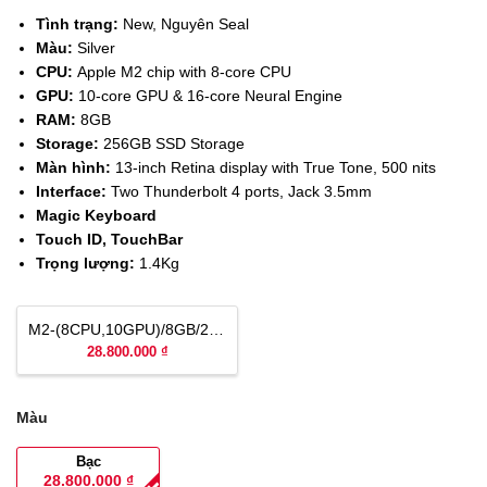
Tình trạng:
New, Nguyên Seal
Màu:
Silver
CPU:
Apple M2 chip with 8-core CPU
GPU:
10-
core GPU &
16-core Neural Engine
RAM:
8GB
Storage:
256GB SSD Storage
Màn hình:
13-inch Retina display with True Tone, 500 nits
Interface:
Two Thunderbolt 4 ports, Jack 3.5mm
Magic Keyboard
Touch ID, TouchBar
Trọng lượng:
1.4Kg
M2-(8CPU,10GPU)/8GB/256GB Newseal
28.800.000 ₫
Màu
Bạc
28.800.000
₫