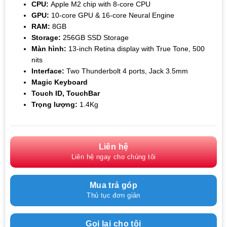
CPU:
Apple M2 chip with 8-core CPU
GPU:
10-
core GPU &
16-core Neural Engine
RAM:
8GB
Storage:
256GB SSD Storage
Màn hình:
13-inch Retina display with True Tone, 500
nits
Interface:
Two Thunderbolt 4 ports, Jack 3.5mm
Magic Keyboard
Touch ID, TouchBar
Trọng lượng:
1.4Kg
Liên hệ
Liên hệ ngay cho chúng tôi
Mua trả góp
Thủ tục đơn giản
Gọi lại cho tôi