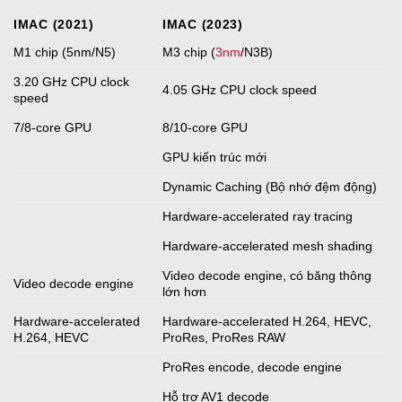
‌IMAC‌ (2021)
‌IMAC‌ (2023)
‌M1‌ chip (5nm/N5)
M3 chip (
3nm
/N3B)
3.20 GHz CPU clock
4.05 GHz CPU clock speed
speed
7/8-core GPU
8/10-core GPU
GPU kiến trúc mới
Dynamic Caching (Bộ nhớ đệm động)
Hardware-accelerated ray tracing
Hardware-accelerated mesh shading
Video decode engine, có băng thông
Video decode engine
lớn hơn
Hardware-accelerated
Hardware-accelerated H.264, HEVC,
H.264, HEVC
ProRes, ProRes RAW
ProRes encode, decode engine
Hỗ trợ AV1 decode