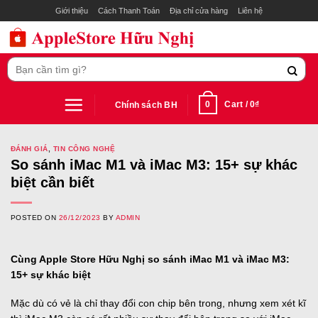
Skip
Giới thiệu
Cách Thanh Toán
Địa chỉ cửa hàng
Liên hệ
to
content
Search
for:
0
Cart /
0
₫
Chính sách BH
ĐÁNH GIÁ
,
TIN CÔNG NGHỆ
So sánh iMac M1 và iMac M3: 15+ sự khác
biệt cần biết
POSTED ON
26/12/2023
BY
ADMIN
Cùng Apple Store Hữu Nghị so sánh iMac M1 và iMac M3:
15+ sự khác biệt
Mặc dù có vẻ là chỉ thay đổi con chip bên trong, nhưng xem xét kĩ