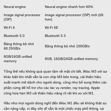
Neural engine
Neural engine nhanh hơn 60%
Image signal processor
image signal processor (ISP) mới (tốt
(ISP)
hơn)
Wi-Fi 6
Wi-Fi 6E
Bluetooth 5.0
Bluetooth 5.3
Băng thông bộ nhớ
Băng thông bộ nhớ 100GB/s
68.25GB/s
8GB/16GB unified
8GB, 16GB/24GB unified memory
memory
Tổng thể nếu không quá quan tâm về mặt chi tiết, iMac M3 với sự
khác biệt lớn nhất vẫn là con chip M3 bên trong, cải thiện hiệu
suất mạnh mẽ dành cho người dùng, cũng như bổ sung thêm các
phần cứng để hỗ trợ cho các tác vụ render, ray tracing. Apple
cũng hứa hẹn M3 cải thiện hiệu năng rõ rệt khi so với M1.
Hầu như mọi người dùng nghĩ đến iMac M1 đều sẽ không thật sự
cần nâng cấp, vì đây vốn dĩ vẫn là một chiếc máy phổ thông, và