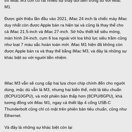
thì iMac M3 còn có rất nhiều sự thay đổi bên trong so với iMac
M1.
Được giới thiệu lần đầu vào 2021, iMac 24 inch là chiếc máy iMac
duy nhất còn được Apple bán ra hiện tại và cũng là thay thế cho
cả iMac 21.5-inch và iMac 27-inch. Sở hữu thiết kế siêu mỏng,
màn hình 24-inch, cụm 6 loa ngoài với loa khử lực siêu trầm cũng
như loạt 7 màu sắc hoàn toàn mới. iMac M1 hiện đã không còn
được Apple bán ra và thay thế bằng iMac M3, và đây là những sự
khác biệt so với người tiền nhiệm.
iMac M3 vẫn sẽ cung cấp hai lựa chọn chip chính đến cho người
dùng, mặc dù vẫn là M3, nhưng hai biến thể, một là tiêu chuẩn
(8CPU/10GPU), và một phiên bản thấp hơn (8CPU/8GPU), khá
tương đồng với iMac M1, ngay cả thiết lập 4 cổng USB-C
Thunderbolt cũng chỉ có mặt trên phiên bản tiêu chuẩn, cũng như
Ethernet.
Và đây là những sự khác biệt còn lại