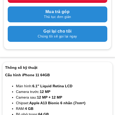
Mua trả góp
Thủ tục đơn giản
Gọi lại cho tôi
Chúng tôi sẽ gọi lại ngay
Thông số kỹ thuật
Cấu hình iPhone 11 64GB
Màn hình:
6.1″ Liquid Retina LCD
Camera trước:
12 MP
Camera sau:
12 MP + 12 MP
Chipset:
Apple A13 Bionic 6 nhân (7nm+)
RAM:
4 GB
Bộ nhớ trong:
64 GB