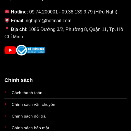
iPhone Xr đến 63 nit. Và điều đó thực sự tạo ra sự khác biệt và
giúp ích cho các góc nhìn rõ ràng hơn, đặc biệt là trong điều
Hotline:
09.74.200001 - 09.38.139.9.79 (Hữu Nghị)
kiện ánh sáng mạnh.
Email:
nghipro@hotmail.com
Địa chỉ:
1086 Đường 3/2, Phường 8, Quận 11, Tp. Hồ
Chí Minh
Chính sách
Cách thanh toán
Chính sách vận chuyển
Màn hình iPhone 11 cũ đủ tốt để giải trí
Chính sách đổi trả
Haptic Touch đã có mặt trên màn hình iPhone 11 64GB cũ, thay
vì 3D Touch. Tính năng này cực kỳ nhanh chóng và dễ điều
Chính sách bảo mật