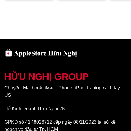
HỮU NGHỊ GROUP
Chuyên: Macbook_iMac_iPhone_iPad_Laptop xách tay
Mọi chi tiết thiết kế đều gọn gàng
US
Màn hình giải trí cực đã
Hộ Kinh Doanh Hữu Nghị 2N
Giống như iPhone Xr, ở thế hệ iPhone 11 sở hữu màn hình LCD
và không được hưởng lợi từ màn hình OLED tuyệt đẹp như trên
GPKD số 41K8026712 cấp ngày 08/11/2023 tại sở kế
iPhone 11 Pro và 11 Pro Max. Tuy nhiên bạn vẫn nhận được
màn hình Liquid Retina 6.1 inch, sáng hơn đáng kể so với
hoạch và đầu tư Tp. HCM