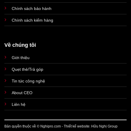
chỉnh. Chúng tôi cũng nhận thấy nó mượt hơn cảm ứng 3D trên
Chính sách bảo hành
iPhone XR và các thế hệ iPhone trước kia.
Chính sách kiểm hàng
Âm thanh không gian Dolby Atmos phù hợp với tất cả các
iPhone mới. Đây là một bổ sung thú vị và hỗ trợ trong việc tạo
ra trải nghiệm xem tuyệt vời hơn cho đôi tai của bạn vì âm
thanh sống động hơn.
Về chúng tôi
Giới thiệu
Quẹt thẻ/Trả góp
Tin tức công nghệ
About CEO
Liên hệ
Bản quyền thuộc về © Nghipro.com - Thiết kế website: Hữu Nghị Group