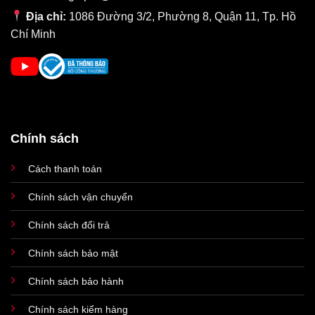
độ f/1.5, hỗ trợ chống rung dịch chuyển cảm biến. Tiếp đến là
Địa chỉ:
1086 Đường 3/2, Phường 8, Quận 11, Tp. Hồ
ống kính góc siêu rộng 12MP, khẩu độ f/1.8, thu được nhiều ánh
Chí Minh
sáng giúp cải thiện ảnh chụp trong điều kiện ánh sáng không lí
tưởng.
Chính sách
Cách thanh toán
Chính sách vận chuyển
Chính sách đổi trả
Chính sách bảo mật
Cuối cùng là ng kính tele 12MP có tiêu cự 77mm, hỗ trợ zoom
Chính sách bảo hành
quang học 3x. Bên canh đó, gã khổng lồ còn bổ sung thêm
nhiều công nghệ giúp quá trình chụp ảnh chuyên nghiệp hơn,
Chính sách kiểm hàng