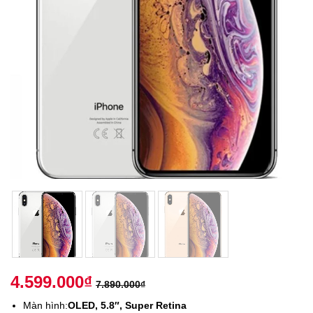
4.599.000
₫
7.890.000
₫
Màn hình:
OLED, 5.8″, Super Retina