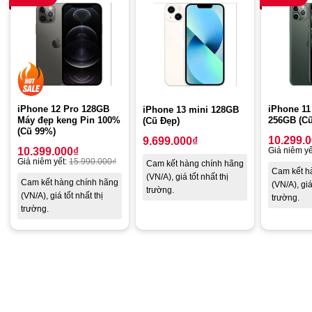
Khung viền bằng thép không gỉ bền bỉ đã trở thành một điểm
đặc trưng của các dòng iPhone cao cấp. Thép không nặng hơn
vật liệu nhôm quá nhiều nhưng lại vô cùng cứng cáp và sở hữu
bề mặt bóng bẩy, sang trọng. Mặt lưng của máy là kính cường
lực độc quyền do Apple phát triển và được đúc nguyên khối tạo
độ liền mạch, cứng cáp.
iPhone 12 Pro 128GB
iPhone 11
iPhone 13 mini 128GB
Máy đẹp keng Pin 100%
256GB (C
(Cũ Đẹp)
(Cũ 99%)
10.299.
9.699.000
₫
10.399.000
₫
Giá niêm yế
Giá niêm yết:
15.990.000
₫
Cam kết hàng chính hãng
Cam kết h
(VN/A), giá tốt nhất thị
Cam kết hàng chính hãng
(VN/A), giá
trường.
(VN/A), giá tốt nhất thị
trường.
trường.