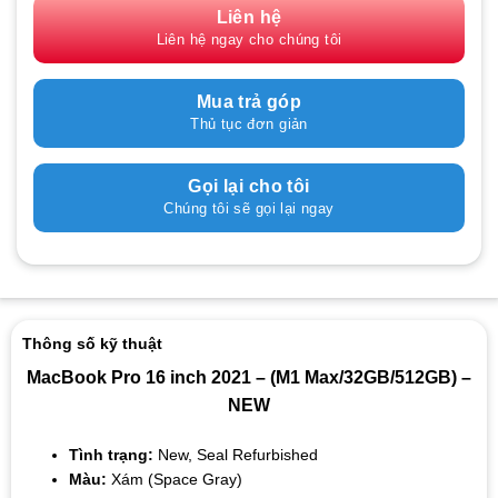
Liên hệ
Liên hệ ngay cho chúng tôi
Mua trả góp
Thủ tục đơn giản
Gọi lại cho tôi
Chúng tôi sẽ gọi lại ngay
Thông số kỹ thuật
MacBook Pro 16 inch 2021 – (M1 Max/32GB/512GB) –
NEW
Tình trạng:
New, Seal Refurbished
Màu:
Xám (Space Gray)