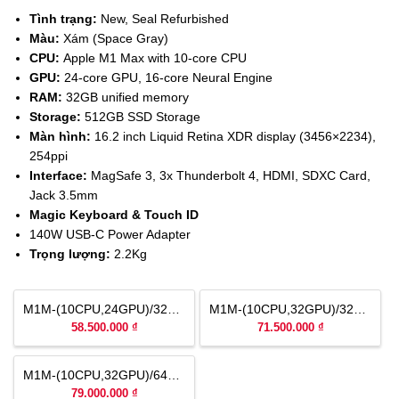
Tình trạng:
New, Seal Refurbished
Màu:
Xám (Space Gray)
CPU:
Apple M1 Max with 10-core CPU
GPU:
24
-core GPU, 16-core Neural Engine
RAM:
32GB unified memory
Storage:
512GB SSD Storage
Màn hình:
16.2 inch Liquid Retina XDR display (3456×2234),
254ppi
Interface:
MagSafe 3, 3x Thunderbolt 4, HDMI, SDXC Card,
Jack 3.5mm
Magic Keyboard &
Touch ID
140W USB-C Power Adapter
Trọng lượng:
2.2Kg
M1M-(10CPU,24GPU)/32GB/512GB NewSeal
M1M-(10CPU,32GPU)/32GB/1TB NewSeal, Chính Hãng SA/A
58.500.000 ₫
71.500.000 ₫
M1M-(10CPU,32GPU)/64GB/2TB NewSeal
79.000.000 ₫