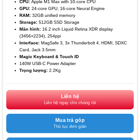
CPU:
Apple M1 Max with 10-core CPU
GPU:
24
-core GPU, 16-core Neural Engine
RAM:
32GB unified memory
Storage:
512GB SSD Storage
Màn hình:
16.2 inch Liquid Retina XDR display
(3456×2234), 254ppi
Interface:
MagSafe 3, 3x Thunderbolt 4, HDMI, SDXC
Card, Jack 3.5mm
Magic Keyboard &
Touch ID
140W USB-C Power Adapter
Trọng lượng:
2.2Kg
Liên hệ
Liên hệ ngay cho chúng tôi
Mua trả góp
Thủ tục đơn giản