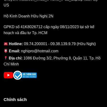
RAM và SSD chỉ dừng lại từ 16GB và 2TB lưu trữ thì năm nay
US
RAM trên chiếc MacBook Pro 16 inch sử dụng chip M1 Max có
thể nâng lên tối đa 64GB trong khi M1 Pro sẽ là 32GB.
Hộ Kinh Doanh Hữu Nghị 2N
SSD ở phiên bản MacBook M1, Laptop Vàng đang đánh giá là
1TB nhưng bạn có thể dễ dàng chọn các bản cao hơn như 2TB,
GPKD số 41K8026712 cấp ngày 08/11/2023 tại sở kế
4TB và tối đa 8TB. Dĩ nhiên sự nâng cấp chỉ được phép diễn ra
hoạch và đầu tư Tp. HCM
trong nhà máy sản xuất của Apple mà thôi.
Mở rộng và nâng tầm trải nghiệm
Hotline:
09.74.200001 - 09.38.139.9.79 (Hữu Nghị)
Email:
nghipro@hotmail.com
Địa chỉ:
1086 Đường 3/2, Phường 8, Quận 11, Tp. Hồ
Chí Minh
Chính sách